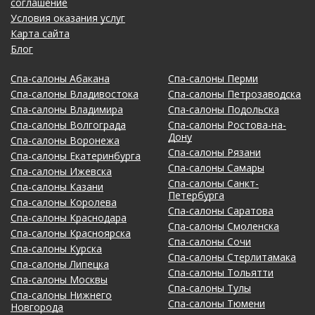
соглашение
Условия оказания услуг
Карта сайта
Блог
Спа-салоны Абакана
Спа-салоны Перми
Спа-салоны Владивостока
Спа-салоны Петрозаводска
Спа-салоны Владимира
Спа-салоны Подольска
Спа-салоны Волгограда
Спа-салоны Ростова-на-
Дону
Спа-салоны Воронежа
Спа-салоны Рязани
Спа-салоны Екатеринбурга
Спа-салоны Самары
Спа-салоны Ижевска
Спа-салоны Санкт-
Спа-салоны Казани
Петербурга
Спа-салоны Королева
Спа-салоны Саратова
Спа-салоны Краснодара
Спа-салоны Смоленска
Спа-салоны Красноярска
Спа-салоны Сочи
Спа-салоны Курска
Спа-салоны Стерлитамака
Спа-салоны Липецка
Спа-салоны Тольятти
Спа-салоны Москвы
Спа-салоны Тулы
Спа-салоны Нижнего
Спа-салоны Тюмени
Новгорода