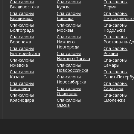
Спа-салоны
Спа-салоны
Спа-салоны
Владивостока
Курска
Перми
Спа-салоны
Спа-салоны
Спа-салоны
Владимира
Липецка
Петрозаводск
Спа-салоны
Спа-салоны
Спа-салоны
Волгограда
Москвы
Подольска
Спа-салоны
Спа-салоны
Спа-салоны
Воронежа
Нижнего
Ростова-на-Д
Новгорода
Спа-салоны
Спа-салоны
Екатеринбурга
Спа-салоны
Рязани
Нижнего Тагила
Спа-салоны
Спа-салоны
Ижевска
Спа-салоны
Самары
Новороссийска
Спа-салоны
Спа-салоны
Казани
Спа-салоны
Санкт-Петербу
Новосибирска
Спа-салоны
Спа-салоны
Королева
Спа-салоны
Саратова
Одинцово
Спа-салоны
Спа-салоны
Краснодара
Спа-салоны
Смоленска
Омска