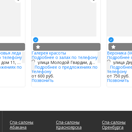
ровья леда
Галерея красоты
Вероника (V
о телефону
Подробнее о залах по телефону
Подробнее 
улица Воровского, дом 11, корп. 1
улица Молодой Гвардии, дом 84, корп. 2
улица Де
ожениях по
Подробнее о предложениях по
Подробнее
телефону
телефону
от 600 руб.
от 750 руб.
Позвонить
Позвонить
Спа-салоны
Спа-салоны
Спа-салоны
Абакана
Красноярска
Оренбурга