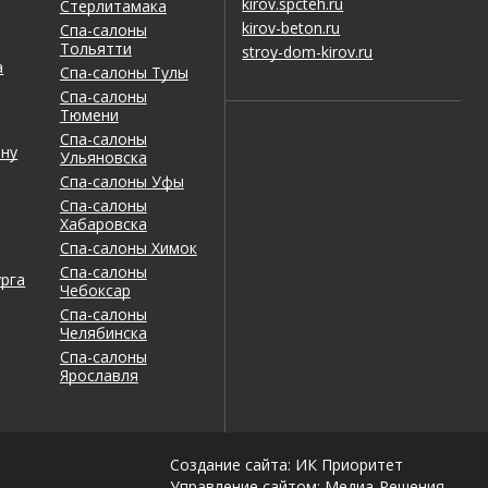
kirov.spcteh.ru
Стерлитамака
kirov-beton.ru
Спа-салоны
Тольятти
stroy-dom-kirov.ru
а
Спа-салоны Тулы
Спа-салоны
Тюмени
Спа-салоны
ону
Ульяновска
Спа-салоны Уфы
Спа-салоны
Хабаровска
Спа-салоны Химок
Спа-салоны
рга
Чебоксар
Спа-салоны
Челябинска
Спа-салоны
Ярославля
Создание сайта: ИК Приоритет
Управление сайтом:
Медиа-Решения